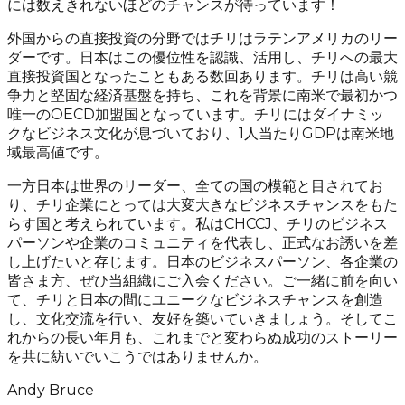
には数えきれないほどのチャンスが待っています！
外国からの直接投資の分野ではチリはラテンアメリカのリー
ダーです。日本はこの優位性を認識、活用し、チリへの最大
直接投資国となったこともある数回あります。チリは高い競
争力と堅固な経済基盤を持ち、これを背景に南米で最初かつ
唯一のOECD加盟国となっています。チリにはダイナミッ
クなビジネス文化が息づいており、1人当たりGDPは南米地
域最高値です。
一方日本は世界のリーダー、全ての国の模範と目されてお
り、チリ企業にとっては大変大きなビジネスチャンスをもた
らす国と考えられています。私はCHCCJ、チリのビジネス
パーソンや企業のコミュニティを代表し、正式なお誘いを差
し上げたいと存じます。日本のビジネスパーソン、各企業の
皆さま方、ぜひ当組織にご入会ください。ご一緒に前を向い
て、チリと日本の間にユニークなビジネスチャンスを創造
し、文化交流を行い、友好を築いていきましょう。そしてこ
れからの長い年月も、これまでと変わらぬ成功のストーリー
を共に紡いでいこうではありませんか。
Andy Bruce