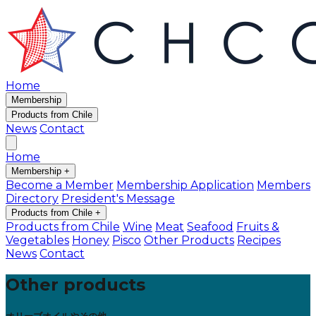
Home
Membership
Products from Chile
News
Contact
Home
Membership
+
Become a Member
Membership Application
Members
Directory
President's Message
Products from Chile
+
Products from Chile
Wine
Meat
Seafood
Fruits &
Vegetables
Honey
Pisco
Other Products
Recipes
News
Contact
Other products