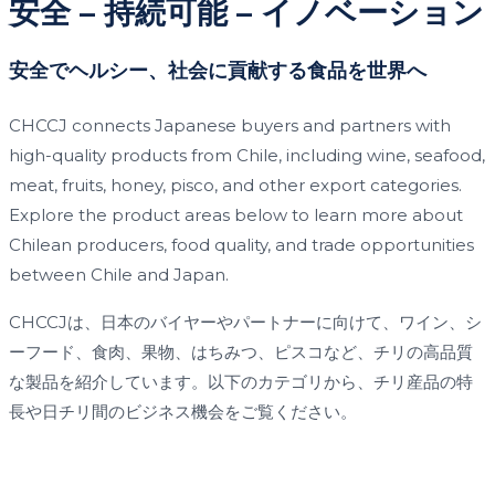
安全 – 持続可能 – イノベーション
安全でヘルシー、社会に貢献する食品を世界へ
CHCCJ connects Japanese buyers and partners with
high-quality products from Chile, including wine, seafood,
meat, fruits, honey, pisco, and other export categories.
Explore the product areas below to learn more about
Chilean producers, food quality, and trade opportunities
between Chile and Japan.
CHCCJは、日本のバイヤーやパートナーに向けて、ワイン、シ
ーフード、食肉、果物、はちみつ、ピスコなど、チリの高品質
な製品を紹介しています。以下のカテゴリから、チリ産品の特
FRUITS &
WINE
MEAT
SEA FOOD
VEGETABLES
長や日チリ間のビジネス機会をご覧ください。
ワイン
食肉
HONEY
PISCO
シーフード
フルーツと野菜
OTHER PRODUCTS
RECIPES
蜂蜜（はちみつ）
ビスコ
オリーブオイルやその他
レシピを動画