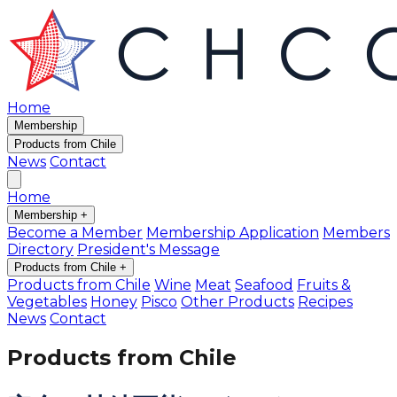
Home
Membership
Products from Chile
News
Contact
Home
Membership
+
Become a Member
Membership Application
Members
Directory
President's Message
Products from Chile
+
Products from Chile
Wine
Meat
Seafood
Fruits &
Vegetables
Honey
Pisco
Other Products
Recipes
News
Contact
Products from Chile