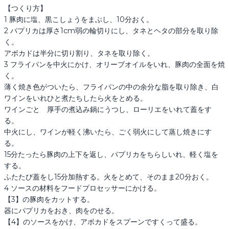
【つくり方】

1 豚肉に塩、黒こしょうをまぶし、10分おく。

2 パプリカは厚さ1cm弱の輪切りにし、タネとヘタの部分を取り除
く。

アボカドは半分に切り割り、タネを取り除く。

3 フライパンを中火にかけ、オリーブオイルをいれ、豚肉の全面を焼
く。

薄く焼き色がついたら、フライパンの中の余分な脂を取り除き、白
ワインをいれひと煮たちしたら火をとめる。

ワインごと　厚手の煮込み鍋にうつし、ローリエをいれて蓋をす
る。

中火にし、ワインが軽く沸いたら、ごく弱火にして蒸し焼きにす
る。

15分たったら豚肉の上下を返し、パプリカをちらしいれ、軽く塩を
する。

ふたたび蓋をし15分加熱する。火をとめて、そのまま20分おく。

4 ソースの材料をフードプロセッサーにかける。

【3】の豚肉をカットする。

器にパプリカをおき、肉をのせる。

【4】のソースをかけ、アボカドをスプーンですくって盛る。
