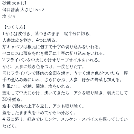
砂糖 大さじ1

薄口醤油 大さじ1.5～2

塩 少々
【つくり方】

1 かぶは皮付き、茎つきのまま　縦半分に切る。

人参は皮を剥き、4つに切る。

芽キャベツは根元に包丁で十字の切り込みをいれる。

ペコロスは薄皮をむき根元に十字の切り込みをいれる。

2 フライパンを中火にかけオリーブオイルをいれる。

かぶ、人参に焼き色をつけ、一度とりだす。

同じフライパンで豚肉の全面を焼き、うすく焼き色がついたら　厚
手の煮込み鍋にいれ、さらにかぶ、人参、ほかの野菜も加える。

和風だし、砂糖、醤油、塩をいれる。

蓋をして中火にかけ、沸いてきたら　アクを取り除き、弱火にして
30分煮る。

途中で豚肉の上下を返し、アクも取り除く。

蓋をしたまま火を止めてから15分おく。

4 器に盛り、好みでレモン汁、メルケン・スパイスを振ってしてい
ただく。
