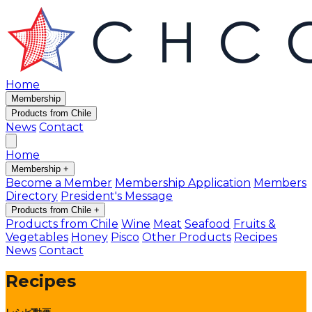
Home
Membership
Products from Chile
News
Contact
Home
Membership
+
Become a Member
Membership Application
Members
Directory
President's Message
Products from Chile
+
Products from Chile
Wine
Meat
Seafood
Fruits &
Vegetables
Honey
Pisco
Other Products
Recipes
News
Contact
Recipes