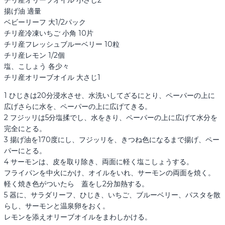
揚げ油 適量

ベビーリーフ 大1/2パック

チリ産冷凍いちご 小角 10片

チリ産フレッシュブルーベリー 10粒

チリ産レモン 1/2個

塩、こしょう 各少々

チリ産オリーブオイル 大さじ1
1 ひじきは20分浸水させ、水洗いしてざるにとり、ペーパーの上に
広げさらに水を、ペーパーの上に広げてきる。

2 フジッリは5分塩揉でし、水をきり、ペーパーの上に広げて水分を
完全にとる。

3 揚げ油を170度にし、フジッリを、きつね色になるまで揚げ、ペー
パーにとる。

4 サーモンは、皮を取り除き、両面に軽く塩こしょうする。

フライパンを中火にかけ、オイルをいれ、サーモンの両面を焼く。

軽く焼き色がついたら　蓋をし2分加熱する。

5 器に、サラダリーフ、ひじき、いちご、ブルーベリー、パスタを散
らし、サーモンと温泉卵をおく。

レモンを添えオリーブオイルをまわしかける。