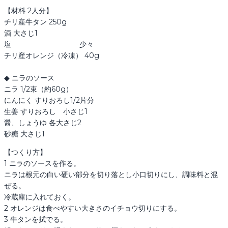
【材料 2人分】

チリ産牛タン 250g

酒 大さじ1

塩 　　　　　　　　　 少々

チリ産オレンジ（冷凍） 40g

◆ ニラのソース

ニラ 1/2束（約60g）

にんにく すりおろし1/2片分

生姜 すりおろし　小さじ1

醤、しょうゆ 各大さじ2

砂糖 大さじ1
【つくり方】

1 ニラのソースを作る。

ニラは根元の白い硬い部分を切り落とし小口切りにし、調味料と混
ぜる。

冷蔵庫に入れておく。

2 オレンジは食べやすい大きさのイチョウ切りにする。

3 牛タンを拭でる。
