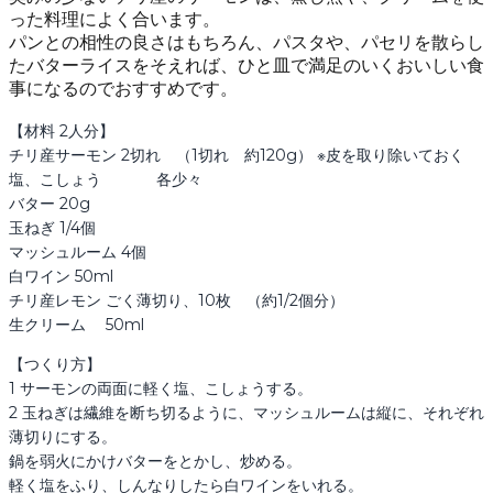
った料理によく合います。
パンとの相性の良さはもちろん、パスタや、パセリを散らし
たバターライスをそえれば、ひと皿で満足のいくおいしい食
事になるのでおすすめです。
【材料 2人分】

チリ産サーモン 2切れ　（1切れ　約120g） ※皮を取り除いておく

塩、こしょう 　　　 各少々

バター 20g

玉ねぎ 1/4個

マッシュルーム 4個

白ワイン 50ml

チリ産レモン ごく薄切り、10枚　（約1/2個分）

生クリーム　 50ml
【つくり方】

1 サーモンの両面に軽く塩、こしょうする。

2 玉ねぎは繊維を断ち切るように、マッシュルームは縦に、それぞれ
薄切りにする。

鍋を弱火にかけバターをとかし、炒める。

軽く塩をふり、しんなりしたら白ワインをいれる。
