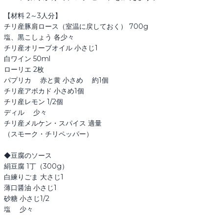
【材料 2～3人分】

チリ産豚肩ロース（室温に戻しておく） 700g

塩、黒こしょう 各少々

チリ産オリーブオイル 小さじ1

白ワイン 50ml

ローリエ 2枚

パプリカ 　赤と黄 小さめ　 約1個

チリ産アボカド 小さめ1個

チリ産レモン 1/2個

ディル 　少々

チリ産メルケン・スパイス 適量

（スモーク・チリペッパー）

◆豆腐のソース

絹豆腐 1丁（300g）

白練りごま 大さじ1

薄口醤油 小さじ1

砂糖 小さじ1/2

塩 　少々