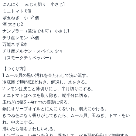
にんにく 　みじん切り　小さじ1

ミニトマト 6個

紫玉ねぎ　小 1/4個

酒 大さじ2

ナンプラー（醤油でも可） 小さじ1

チリ産レモン 1/3個

万能ネギ 6本

チリ産メルケン・スパイス 少々

（スモークチリペッパー）
【つくり方】

1 ムール貝の黒い汚れを金たわしで洗い流す。

冷蔵庫で1時間ほどおき、解凍し、水をきる。

2 レモンは皮ごと薄切りにし、半月切りにする。

ミニトマトはヘタを取り除き、縦半分に切る。

玉ねぎは幅3～4mmの櫛形に切る。

鍋にオリーブオイルとにんにくをいれ、弱火にかける。

きつね色になり香りがしてきたら、ムール貝、玉ねぎ、トマトをい
れ、中火にする。

沸いたら酒をまわしいれる。

ナンプラー、レモンを入れ、蓋をして、火を弱め8分ほど加熱する。
