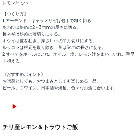
レモン汁 少々
【つくり方】

1 アーモンド・キャラメリゼは包丁で粗く切る。

あわびは斜めに2～3mmの厚さに切る。

長ネギは斜めの薄切りにする。

キウイは皮をむき、厚さ1cmの半月切りにする。

ルッコラは根元を取り除き、茎は3cmの長さに切る。

2 すべてをボールにいれ、オイル、塩、レモン汁をまわしいれ、手早
く和える。

《おすすめポイント》

お惣菜としても、おつまみとしても楽しめる一品。

ビール、白ワイン、日本酒や焼酎、色々なお酒に合います。
チリ産レモン＆トラウトご飯