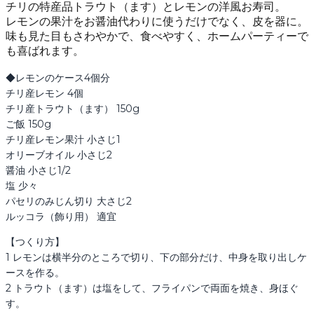
チリの特産品トラウト（ます）とレモンの洋風お寿司。
レモンの果汁をお醤油代わりに使うだけでなく、皮を器に。
味も見た目もさわやかで、食べやすく、ホームパーティーで
も喜ばれます。
◆レモンのケース4個分

チリ産レモン 4個

チリ産トラウト（ます） 150g

ご飯 150g

チリ産レモン果汁 小さじ1

オリーブオイル 小さじ2

醤油 小さじ1/2

塩 少々

パセリのみじん切り 大さじ2

ルッコラ（飾り用） 適宜
【つくり方】

1 レモンは横半分のところで切り、下の部分だけ、中身を取り出しケ
ースを作る。

2 トラウト（ます）は塩をして、フライパンで両面を焼き、身ほぐ
す。
